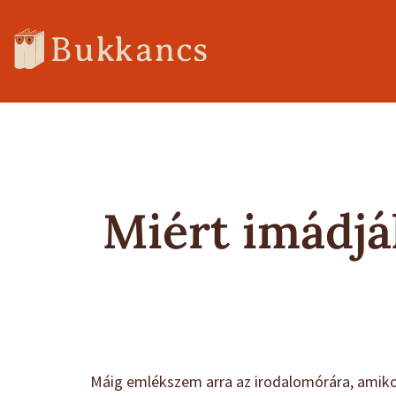
Miért imádjá
Máig emlékszem arra az irodalomórára, amikor 