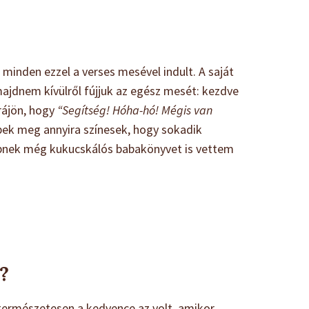
 minden ezzel a verses mesével indult. A saját
majdnem kívülről fújjuk az egész mesét: kezdve
 rájön, hogy
“Segítség! Hóha-hó! Mégis van
képek meg annyira színesek, hogy sokadik
ebbnek még kukucskálós babakönyvet is vettem
?
természetesen a kedvence az volt, amikor