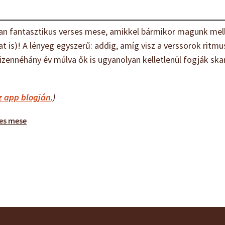
n fantasztikus verses mese, amikkel bármikor magunk mell
is)! A lényeg egyszerű: addig, amíg visz a verssorok ritmusa
tizennéhány év múlva ők is ugyanolyan kelletlenül fogják sk
 app blogján
.)
es mese