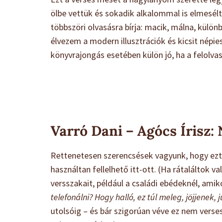
ölbe vettük és sokadik alkalommal is elmesé
többszöri olvasásra bírja: macik, málna, kül
élvezem a modern illusztrációk és kicsit népi
könyvrajongás esetében külön jó, ha a felolvas
Varró Dani – Agócs Írisz
Rettenetesen szerencsések vagyunk, hogy ezt 
használtan fellelhető itt-ott. (Ha rátaláltok 
versszakait, például a családi ebédeknél, amiko
telefonálni? Hogy halló, ez túl meleg, jöjjenek,
utolsóig – és bár szigorúan véve ez nem verse