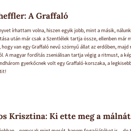
effler: A Graffaló
yvet írhattam volna, hiszen egyik jobb, mint a másik, nálunk
ása után már csak a Szentlélek tartja össze, ellenben már 
ti, hogy van egy Graffaló nevű szörnyű állat az erdőben, majd
ból. A magyar fordítás zseniálisan tartja végig a ritmust, a 
 mindhárom gyerkőcnek volt egy Graffaló-korszaka, a legkis
tit!
 Krisztina: Ki ette meg a málnát
gjobban – nemcsak mint mesét, hanem fogzójátékot is – de 