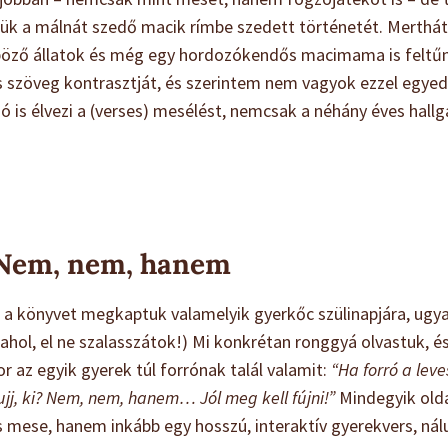
ltük a málnát szedő macik rímbe szedett történetét. Merth
önböző állatok és még egy hordozókendős macimama is feltűn
es szöveg kontrasztját, és szerintem nem vagyok ezzel egye
ó is élvezi a (verses) mesélést, nemcsak a néhány éves hall
: Nem, nem, hanem
a könyvet megkaptuk valamelyik gyerkőc szülinapjára, ugya
valahol, el ne szalasszátok!) Mi konkrétan ronggyá olvastuk,
r az egyik gyerek túl forrónak talál valamit:
“Ha forró a leve
 jujj, ki? Nem, nem, hanem… Jól meg kell fújni!”
Mindegyik olda
s mese, hanem inkább egy hosszú, interaktív gyerekvers, ná