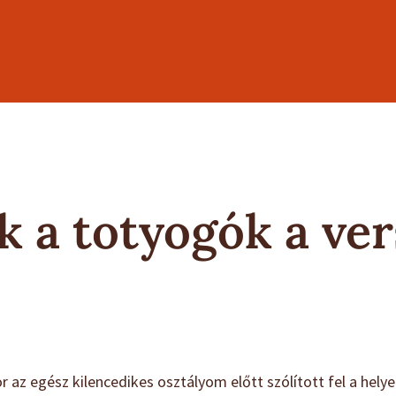
k a totyogók a ve
az egész kilencedikes osztályom előtt szólított fel a hely