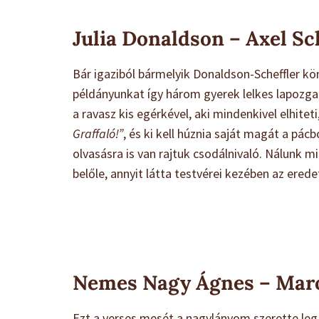
Julia Donaldson – Axel Sch
Bár igaziból bármelyik Donaldson-Scheffler kön
példányunkat így három gyerek lelkes lapozgat
a ravasz kis egérkével, aki mindenkivel elhite
Graffaló!”
, és ki kell húznia saját magát a pác
olvasásra is van rajtuk csodálnivaló. Nálunk
belőle, annyit látta testvérei kezében az erede
Nemes Nagy Ágnes – Maros
Ezt a verses mesét a nagylányom szerette le