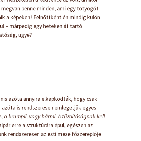
át megvan benne minden, ami egy totyogót
ik a képeken! Felnőttként én mindig külön
dül – márpedig egy heteken át tartó
gatóság, ugye?
nis azóta annyira elkapkodták, hogy csak
 és azóta is rendszeresen emlegetjük egyes
s, a krumpli, vagy bármi, A tűzoltóságnak kell
lpár erre a struktúrára épül, egészen az
lunk rendszeresen az esti mese főszereplője