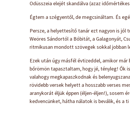
Odüsszeia elejét skandálva (azaz időmértékese
Égtem a szégyentől, de megcsináltam. És egés
Persze, a helyettesítő tanár ezt nagyon is jól
Weöres Sándortól a Bóbitát, a Galagonyát, Cs
ritmikusan mondott szövegek sokkal jobban le
Ezek után úgy másfél évtizeddel, amikor már 
bőrömön tapasztaltam, hogy jé, tényleg! Ők is
valahogy megkapaszkodnak és belenyugszanak e
rövidebb versek helyett a hosszabb verses mes
aranykorát éljük éppen (éljen-éljen!), sosem 
kedvencünket, hátha nálatok is beválik, és a t