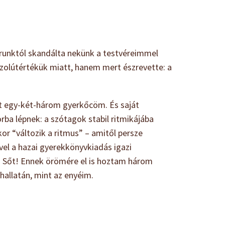
 korunktól skandálta nekünk a testvéreimmel
szolútértékük miatt, hanem mert észrevette: a
tt egy-két-három gyerkőcöm. És saját
rba lépnek: a szótagok stabil ritmikájába
r “változik a ritmus” – amitől persze
vel a hazai gyerekkönyvkiadás igazi
a. Sőt! Ennek örömére el is hoztam három
 hallatán, mint az enyéim.