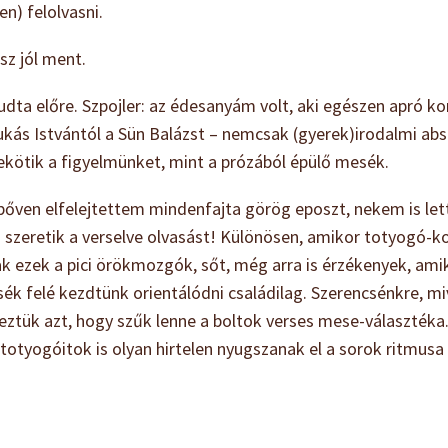
n) felolvasni.
z jól ment.
 tudta előre. Szpojler: az édesanyám volt, aki egészen apró
ukás Istvántól a Sün Balázst – nemcsak (gyerek)irodalmi ab
kötik a figyelmünket, mint a prózából épülő mesék.
bőven elfelejtettem mindenfajta görög eposzt, nekem is le
 szeretik a verselve olvasást! Különösen, amikor totyogó-ko
zek a pici örökmozgók, sőt, még arra is érzékenyek, amiko
ék felé kezdtünk orientálódni családilag. Szerencsénkre, mi
éreztük azt, hogy szűk lenne a boltok verses mese-választék
i totyogóitok is olyan hirtelen nyugszanak el a sorok ritmusa