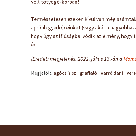
volt totyogó-korban!
Természetesen ezeken kívül van még számtala
apróbb gyerkőceinket (vagy akár a nagyobbakat 
hogy úgy az ifjúságba ivódik az élmény, hogy 
én.
(Eredeti megjelenés: 2022. július 13.-án a
Momz
Megjelölt
agócs írisz
graffaló
varró dani
vers